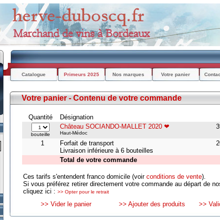
Catalogue
Primeurs 2025
Nos marques
Votre panier
Conta
Votre panier - Contenu de votre commande
Quantité
Désignation
Château SOCIANDO-MALLET 2020 ❤
3
Haut-Médoc
bouteille
1
Forfait de transport
2
Livraison inférieure à 6 bouteilles
Total de votre commande
Ces tarifs s'entendent franco domicile (voir
conditions de vente
).
Si vous préférez retirer directement votre commande au départ de no
cliquez ici :
>> Opter pour le retrait
>> Vider le panier
>> Ajouter des produits
>> Val