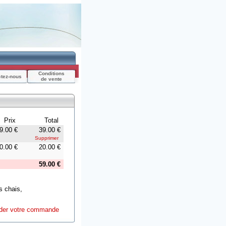
Conditions
ctez-nous
de vente
Prix
Total
9.00 €
39.00 €
Supprimer
0.00 €
20.00 €
59.00 €
s chais,
ider votre commande