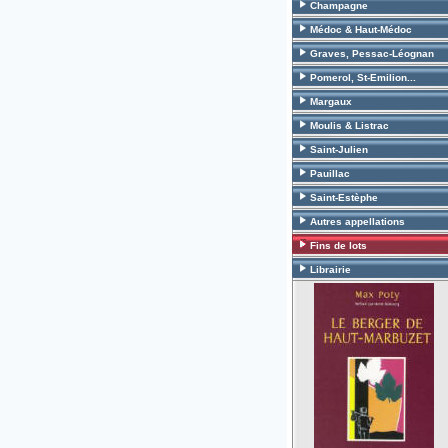
Champagne
Médoc & Haut-Médoc
Graves, Pessac-Léognan
Pomerol, St-Emilion...
Margaux
Moulis & Listrac
Saint-Julien
Pauillac
Saint-Estèphe
Autres appellations
Fins de lots
Librairie