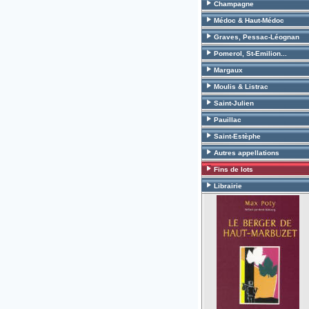
Champagne
Médoc & Haut-Médoc
Graves, Pessac-Léognan
Pomerol, St-Emilion...
Margaux
Moulis & Listrac
Saint-Julien
Pauillac
Saint-Estèphe
Autres appellations
Fins de lots
Librairie