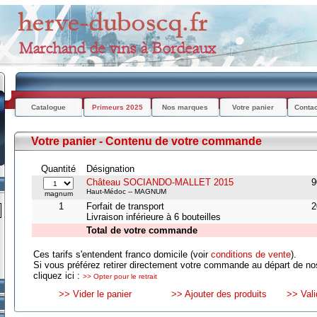
Catalogue
Primeurs 2025
Nos marques
Votre panier
Conta
Votre panier - Contenu de votre commande
Quantité
Désignation
Château SOCIANDO-MALLET 2015
9
Haut-Médoc -- MAGNUM
magnum
1
Forfait de transport
2
Livraison inférieure à 6 bouteilles
Total de votre commande
Ces tarifs s'entendent franco domicile (voir
conditions de vente
).
Si vous préférez retirer directement votre commande au départ de no
cliquez ici :
>> Opter pour le retrait
>> Vider le panier
>> Ajouter des produits
>> Val