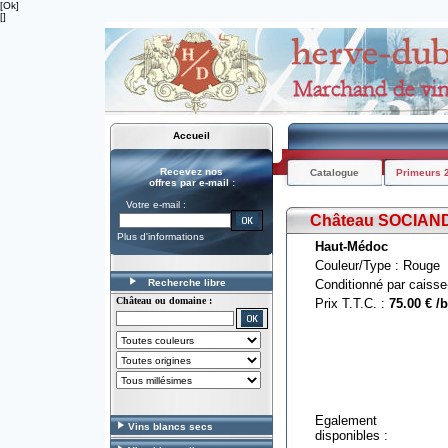
[Ok]
[]
Accueil
Recevez nos
Catalogue
Primeurs 
offres par e-mail :
Votre e-mail :
Château SOCIAN
Plus d'informations
Haut-Médoc
Couleur/Type : Rouge
Recherche libre
Conditionné par caisse
Château ou domaine :
Prix T.T.C. :
75.00 € /b
Egalement
Vins blancs secs
disponibles :