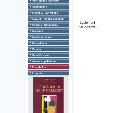
Vins blancs liquoreux
Champagne
Médoc & Haut-Médoc
Graves, Pessac-Léognan
Egalement
Pomerol, St-Emilion...
disponibles :
Margaux
Moulis & Listrac
Saint-Julien
Pauillac
Saint-Estèphe
Autres appellations
Fins de lots
Librairie