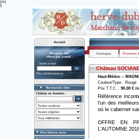
[Ok]
[]
Accueil
Recevez nos
Catalogue
Primeurs 
offres par e-mail :
Votre e-mail :
Château SOCIAN
Plus d'informations
Haut-Médoc -- MAG
Couleur/Type : Rouge
Recherche libre
Prix T.T.C. :
90.00 € 
Château ou domaine :
Référence incont
l'un des meilleu
où le cabernet sa
OFFRE EN PR
L'AUTOMNE 201
Vins blancs secs